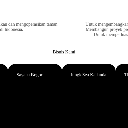
akan dan mengoperasikan taman
Untuk mengembangkan d
 di Indonesia.
Membangun proyek prope
Untuk memperluas b
Bisnis Kami
Sayana Bogor
JungleSea Kalianda
T