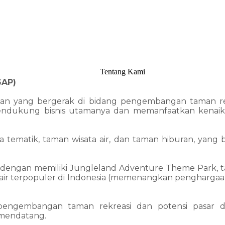
Tentang Kami
GAP)
haan yang bergerak di bidang pengembangan taman r
endukung bisnis utamanya dan memanfaatkan kenaikan 
matik, taman wisata air, dan taman hiburan, yang berl
ya dengan memiliki Jungleland Adventure Theme Park, ta
 air terpopuler di Indonesia (memenangkan pengharga
engembangan taman rekreasi dan potensi pasar di
 mendatang.