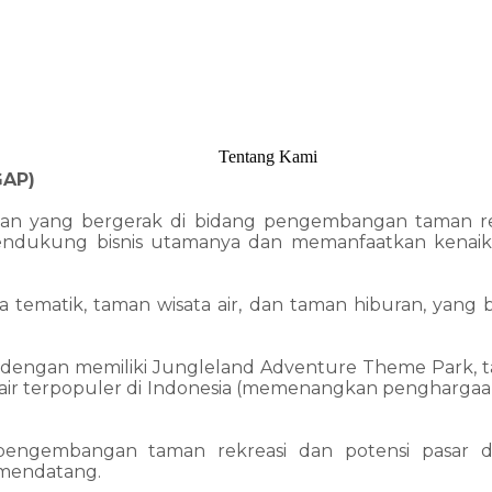
Tentang Kami
GAP)
haan yang bergerak di bidang pengembangan taman r
endukung bisnis utamanya dan memanfaatkan kenaikan 
matik, taman wisata air, dan taman hiburan, yang berl
ya dengan memiliki Jungleland Adventure Theme Park, ta
 air terpopuler di Indonesia (memenangkan pengharga
engembangan taman rekreasi dan potensi pasar di
 mendatang.