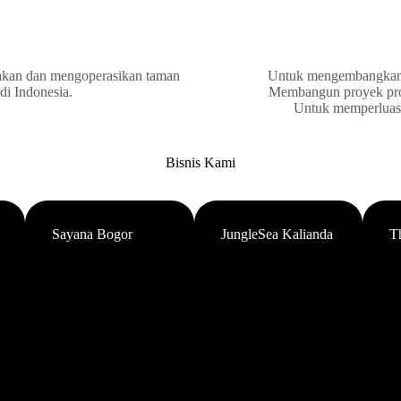
akan dan mengoperasikan taman
Untuk mengembangkan d
 di Indonesia.
Membangun proyek prope
Untuk memperluas b
Bisnis Kami
Sayana Bogor
JungleSea Kalianda
T