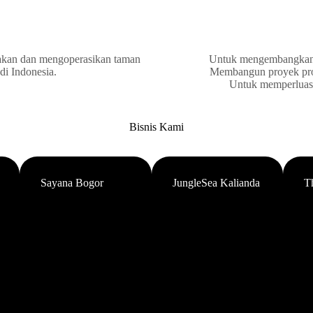
akan dan mengoperasikan taman
Untuk mengembangkan d
 di Indonesia.
Membangun proyek prope
Untuk memperluas b
Bisnis Kami
Sayana Bogor
JungleSea Kalianda
T