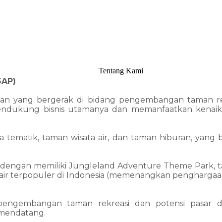
Tentang Kami
GAP)
haan yang bergerak di bidang pengembangan taman r
endukung bisnis utamanya dan memanfaatkan kenaikan 
matik, taman wisata air, dan taman hiburan, yang berl
ya dengan memiliki Jungleland Adventure Theme Park, ta
 air terpopuler di Indonesia (memenangkan pengharga
engembangan taman rekreasi dan potensi pasar di
 mendatang.